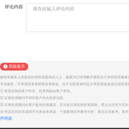
评论内容
风险提示
参阅本服务上所提供的资料及图表的人士，被视为已经理解并愿意自行承担投资服务
专业服务，不承诺投资者获取投资收益，也不与投资者约定分享投资收益或分担投资
① 投资决策由客户作出，投资风险由客户承担。
② 证券投资顾问不得代客户作出投资决策。
③ 证券投资顾问向客户提供投资建议，应当提示潜在的投资风险，禁止以任何方式
④ 特定区间历史战绩不代表未来承诺。个股案例仅作教学分析，观点仅供参考。股
声明函