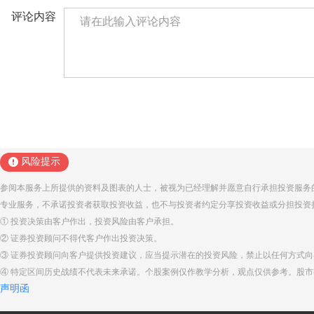
评论内容
风险提示
参阅本服务上所提供的资料及图表的人士，被视为已经理解并愿意自行承担投资服务
专业服务，不承诺投资者获取投资收益，也不与投资者约定分享投资收益或分担投资
① 投资决策由客户作出，投资风险由客户承担。
② 证券投资顾问不得代客户作出投资决策。
③ 证券投资顾问向客户提供投资建议，应当提示潜在的投资风险，禁止以任何方式
④ 特定区间历史战绩不代表未来承诺。个股案例仅作教学分析，观点仅供参考。股
声明函