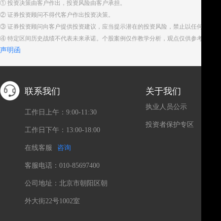
① 投资决策由客户作出，投资风险由客户承担。
② 证券投资顾问不得代客户作出投资决策。
③ 证券投资顾问向客户提供投资建议，应当提示潜在的投资风险，禁止以任何方式
④ 特定区间历史战绩不代表未来承诺。个股案例仅作教学分析，观点仅供参考。股
声明函
联系我们
关于我们
执业人员公示
工作日上午：9:00-11:30
投资者保护专区
工作日下午：13:00-18:00
在线客服
咨询
客服电话：010-85697400
公司地址：北京市朝阳区朝
外大街22号1002室