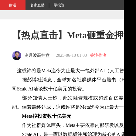
财道
名家直播
学投资
【热点直击】Meta砸重金押注
史月波高控盘
2025-06-10 01:00
关注作者
这或许将是Meta迄今为止最大一笔外部AI（
人工智能
）
据彭博社消息，全球知名社群媒体平台脸书（Facebook）母公
司Scale AI洽谈数十亿美元的投资。
部分知情人士称，此次融资规模或超过百亿美元，交
能。倘若最终达成，这或许将是Meta迄今为止最大一笔外
Meta拟投资数十亿美元
作为社群媒体巨头，Meta主要依靠内部研发以及开放的
Scale AI，是一家以数据标注和治理为核心的AI基