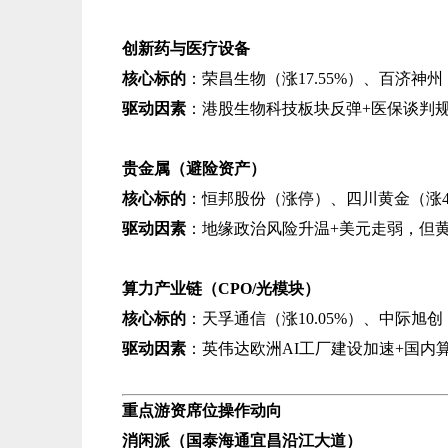
创新药与医疗设备
核心标的
​：荣昌生物（涨17.55%）、百济神
驱动因素
​：港股生物科技板块反弹+医保谈判
贵金属（避险资产）​
核心标的
​：恒邦股份（涨停）、四川黄金（涨
驱动因素
​：地缘政治风险升温+美元走弱，但
算力产业链（CPO/光模块）​
核心标的
​：天孚通信（涨10.05%）、中际旭
驱动因素
​：英伟达欧洲AI工厂建设加速+国
重点游资席位操作动向
消闲派（国泰海通宜昌沿江大道）​