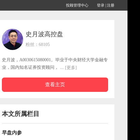
投顾管理中心
登录
|
注册
史月波高控盘
粉丝：68105
史月波，A0030615080001。毕业于中央财经大学金融专
业，国内知名证券投资顾问， ...
[更多]
查看主页
本文所属栏目
早盘内参