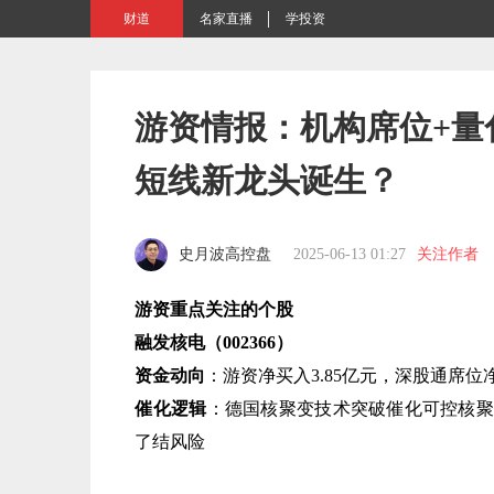
财道
名家直播
学投资
游资情报：机构席位+量
短线新龙头诞生？
史月波高控盘
2025-06-13 01:27
关注作者
游资重点关注的个股
融发核电（002366）​
资金动向
​：游资净买入3.85亿元，深股通席位净买
催化逻辑
​：德国核聚变技术突破催化可控核
了结风险