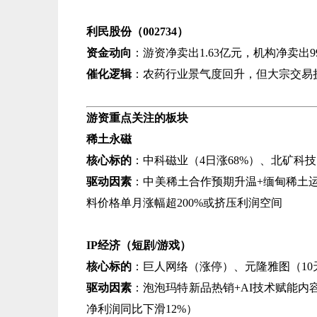
利民股份（002734）​
资金动向
​：游资净卖出1.63亿元，机构净卖出9
催化逻辑
​：农药行业景气度回升，但大宗交易
游资重点关注的板块
稀土永磁
核心标的
​：中科磁业（4日涨68%）、北矿科
驱动因素
​：中美稀土合作预期升温+缅甸稀
料价格单月涨幅超200%或挤压利润空间
IP经济（短剧/游戏）​
核心标的
​：巨人网络（涨停）、元隆雅图（10
驱动因素
​：泡泡玛特新品热销+AI技术赋能
净利润同比下滑12%）