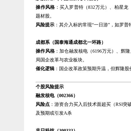
操作风格
​：买入罗普特（832万元）、柏星龙
题材股。
风险提示
​：其介入标的常现“一日游”，如罗普
成都系（国泰海通成都北一环路）​
操作风格
​：加仓融发核电（6196万元）、辉隆
局国企改革与农业板块。
催化逻辑
​：国企改革政策预期升温，但辉隆股份
个股风险提示
融发核电（002366）​
风险点
​：游资合力买入后技术面超买（RSI
及预期或引发A杀
兆日科技（300333）​