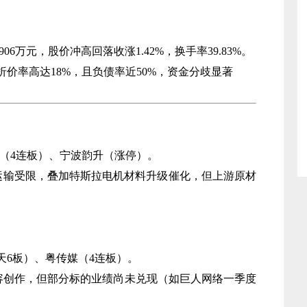
906万元，股价冲高回落收涨1.42%，换手率39.83%。
折价率高达18%，且负债率近50%，资金分歧显著
技（4连板）、宁波韵升（涨停）。
土运输受限，叠加特斯拉电机材料升级催化，但上游原材
天6板）、粤传媒（4连板）。
内容创作，但部分标的业绩尚未兑现（如巨人网络一季度