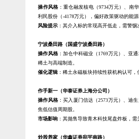
操作风格
​：重仓融发核电（9734万元）、南
利民股份（-4178万元），偏好政策驱动的能
风险提示
​：其介入标的常现高开低走，需警惕
宁波桑田路（国盛宁波桑田路）​
操作风格
​：加仓中科磁业（1769万元）、亚通
稀土与高端制造。
催化逻辑
​：稀土永磁板块持续性获机构认可
作手新一（华泰证券上海分公司）​
操作风格
​：买入厦门信达（2573万元）、迪生
焦低估值周期股。
市场影响
​：其抛售导致青木科技尾盘炸板，需
炒股养家（华鑫证券宛平南路）​