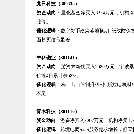
兆日科技（300333）​
资金动向
​：量化基金净买入3334万元，机构净
涨停。
催化逻辑
​：数字货币政策落地预期+纸纹防伪
面超买信号显著
中科磁业（301141）​
资金动向
​：游资方新侠买入2080万元，宁波
价近4日累计涨68%。
催化逻辑
​：稀土出口管制升级+特斯拉电机材
不足
青木科技（301110）​
资金动向
​：游资净买入3207万元，机构净卖出8
催化逻辑
​：跨境电商SaaS服务需求增长，但