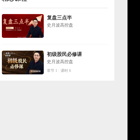
复盘三点半
史月波高控盘
初级股民必修课
史月波高控盘
章节 1
课时 6