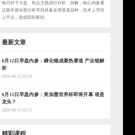
每日对于大盘、热点主线进行分析、拆解，核心内参通
过基本面全面分析寻找具备反弹潜质品种，技术上寻找
上手点，形成双轮驱动。
最新文章
6月12日早盘内参：磷化铟成最热赛道 产业链解
析
2026-06-12 01:01
6月11日早盘内参：美加墨世界杯即将开幕 谁是
龙头？
2026-06-11 02:11
精彩课程