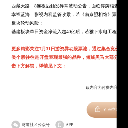
​西藏天路​：8连板后触发异常波动公告，面临停牌核查风
​幸福蓝海​：影视内容监管收紧，若《南京照相馆》票房
​板块轮动风险​：
基建板块单日资金净流入超40亿后，若雅下水电工程进度
更多精彩关注7月31日游资异动股票池，通过集合竞价买
类个股往往是开盘表现最强的品种，短线黑马大部分都会
击下方解锁，详情见下文：
该内容为付费内容，剩余
￥
99
立即订阅
财道社区公众号
APP