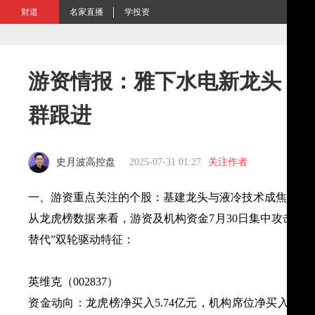
财道
名家直播
学投资
游资情报：雅下水电新龙头 量化
群跟进
史月波高控盘
2025-07-31 01:27
关注作者
一、游资重点关注的个股：基建龙头与液冷技术成焦点
从龙虎榜数据来看，游资及机构资金7月30日集中攻击五
替代”双轮驱动特征：
​英维克（002837）​​
​资金动向​：龙虎榜净买入5.74亿元，机构席位净买入84