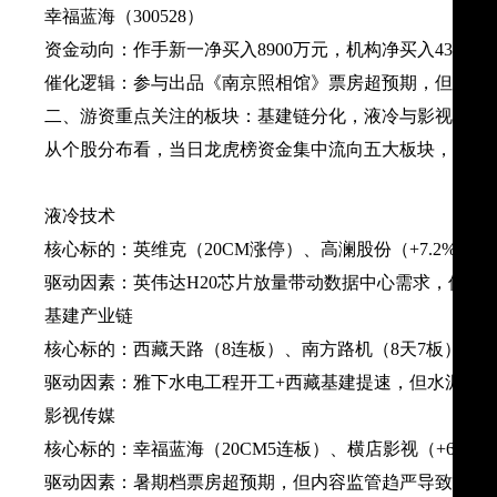
​幸福蓝海（300528）​​
​资金动向​：作手新一净买入8900万元，机构净买入4300
​催化逻辑​：参与出品《南京照相馆》票房超预期，但影
二、游资重点关注的板块：基建链分化，液冷与影视成新
从个股分布看，当日龙虎榜资金集中流向五大板块，反映
​液冷技术​
​核心标的​：英维克（20CM涨停）、高澜股份（+7.2%）、
​驱动因素​：英伟达H20芯片放量带动数据中心需求，但板
​基建产业链​
​核心标的​：西藏天路（8连板）、南方路机（8天7板）、
​驱动因素​：雅下水电工程开工+西藏基建提速，但水泥价
​影视传媒​
​核心标的​：幸福蓝海（20CM5连板）、横店影视（+6.7%
​驱动因素​：暑期档票房超预期，但内容监管趋严导致项目