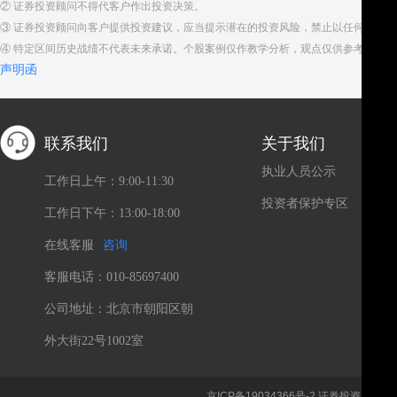
② 证券投资顾问不得代客户作出投资决策。
③ 证券投资顾问向客户提供投资建议，应当提示潜在的投资风险，禁止以任何方式
④ 特定区间历史战绩不代表未来承诺。个股案例仅作教学分析，观点仅供参考。股
声明函
联系我们
关于我们
执业人员公示
工作日上午：9:00-11:30
投资者保护专区
工作日下午：13:00-18:00
在线客服
咨询
客服电话：010-85697400
公司地址：北京市朝阳区朝
外大街22号1002室
京ICP备19034366号-2
证券投资咨询、