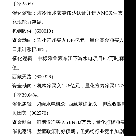
手率28.6%。
​催化逻辑​：液冷技术获英伟达认证并进入MGX生态，数
兑现能力存疑。
​包钢股份（600010）​​
​资金动向​：陈小群净买入1.46亿元，量化基金净买入2.3
日累计涨幅38%。
​催化逻辑​：中标雅鲁藏布江下游水电项目6.2万吨稀
值。
​西藏天路（600326）​​
​资金动向​：机构净买入1.26亿元，量化抢筹净买1.27亿
手率39.04%。
​催化逻辑​：超级水电概念+西藏基建龙头，但应收账款周转
​贝因美（002570）​​
​资金动向​：消闲派净买入6189.82万元，量化打板净买5589
​催化逻辑​：婴童政策利好预期，但奶粉行业竞争加剧，202