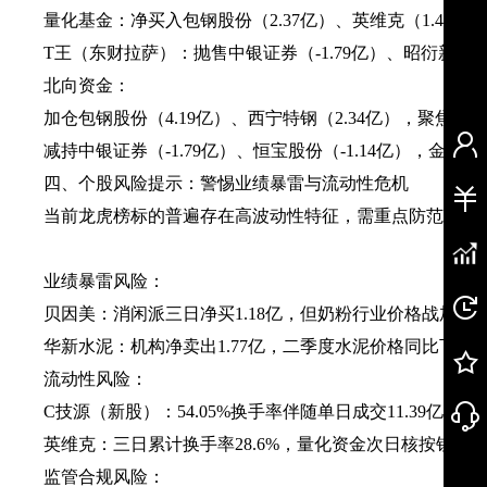
​量化基金​：净买入包钢股份（2.37亿）、英维克（1.46
​T王（东财拉萨）​​：抛售中银证券（-1.79亿）、昭衍新药
​北向资金​：
加仓包钢股份（4.19亿）、西宁特钢（2.34亿），聚焦周
减持中银证券（-1.79亿）、恒宝股份（-1.14亿），金融
四、个股风险提示：警惕业绩暴雷与流动性危机
当前龙虎榜标的普遍存在高波动性特征，需重点防范以下
​业绩暴雷风险​：
​贝因美​：消闲派三日净买1.18亿，但奶粉行业价格战加剧
​华新水泥​：机构净卖出1.77亿，二季度水泥价格同比下跌1
​流动性风险​：
​C技源（新股）​​：54.05%换手率伴随单日成交11.3
​英维克​：三日累计换手率28.6%，量化资金次日核按钮风
​监管合规风险​：