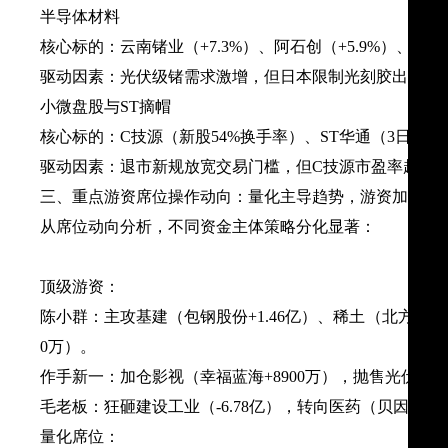
​半导体材料​
​核心标的​：云南锗业（+7.3%）、阿石创（+5.9%）、有研
​驱动因素​：光伏级锗需求激增，但日本限制光刻胶出口升
​小微盘股与ST摘帽​
​核心标的​：C技源（新股54%换手率）、ST华通（3日涨1
​驱动因素​：退市新规放宽交易门槛，但C技源市盈率超行业
三、重点游资席位操作动向：量化主导趋势，游资加速调
从席位动向分析，不同资金主体策略分化显著：
​顶级游资​：
​陈小群​：主攻基建（包钢股份+1.46亿）、稀土（北方稀土
0万）。
​作手新一​：加仓影视（幸福蓝海+8900万），抛售光伏（隆
​毛老板​：狂砸建设工业（-6.78亿），转向医药（贝因美+5
​量化席位​：