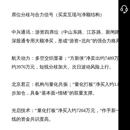
席位分歧与合力信号（买卖互现与净额结构）
中兴通讯：游资四席位（中山东路、江苏路、新闸路、成都
深股通专用大额净买，形成“游资+北向”的强合力格局。
航天动力：多空交织显著；“方新侠”净卖出约7489万元，“
约3976万元，短线分歧加大、次日波动风险上行。
北京君正：机构与量化共振；“量化打板”净买入约1.05亿
步加仓，具备“基本面+情绪”的双重支撑。
光启技术：“量化打板”净买入约7204万元，“作手新一”净
线的资金共识度高。