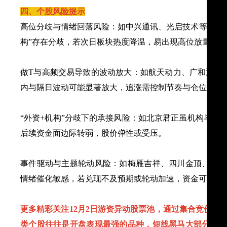
四、个股风险提示
高位分歧与情绪回落风险：如中兴通讯、光启技术等龙头虽
构”存在分歧，若次日板块热度降温，易出现高位放量分
做T与高频交易导致的波动放大：如航天动力、广和通等
内与隔日波动可能显著放大，追涨需控制节奏与仓位。
“外资+机构”分歧下的承接风险：如北京君正虽机构与北
后续资金面边际转弱，股价弹性或受压。
事件驱动与主题轮动风险：如梅雁吉祥、四川金顶、苏豪
情绪催化敏感，若兑现不及预期或轮动加速，资金可能快
更多精彩关注12月2日游资异动股票池，通过集合竞价买
类个股往往是开盘表现最强的品种，短线黑马大部分都会