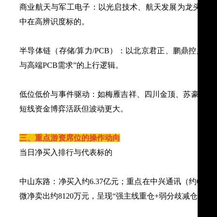
商业航天与军工电子：以光启技术、航天发展为龙头，短
中在高辨识度标的。
半导体链（存储/算力/PCB）：以北京君正、鹏鼎控股、
与高端PCB需求”的上行逻辑。
低位低价与事件驱动：如梅雁吉祥、四川金顶、苏豪汇鸿等
短线资金博弈活跃但波动更大。
三、重点游资席位的操作动向
当日净买入排行与代表标的
中山东路：净买入约6.37亿元；重点在中兴通讯（约6.38
微净卖出约8120万元，呈现“强主线重仓+弱分歧减仓”的