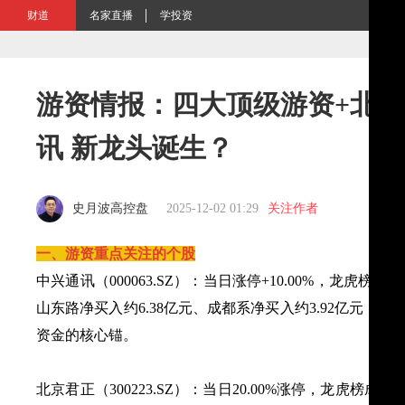
财道
名家直播
学投资
游资情报：四大顶级游资+北
讯 新龙头诞生？
史月波高控盘
2025-12-02 01:29
关注作者
一、游资重点关注的个股
中兴通讯（000063.SZ）：当日涨停+10.00%，龙虎榜
山东路净买入约6.38亿元、成都系净买入约3.92亿元
资金的核心锚。
北京君正（300223.SZ）：当日20.00%涨停，龙虎榜成交额