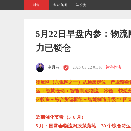
财道
名家直播
学投资
5月22日早盘内参：物
力已锁仓
史月波
2026-05-22 01:16
关注作者
物流网（六张网之一）从顶层定位→产业链全景
运 + 智慧仓储 + 智能制造物流 + 冷链 + 快
亿投资 + 综合货运枢纽 + 智能制造升级 ** 
近期催化节奏（5–8 月）
5 月：国常会物流网政策落地；30 个综合