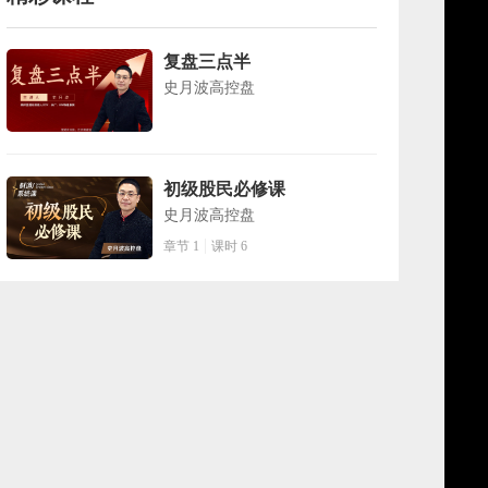
复盘三点半
史月波高控盘
初级股民必修课
史月波高控盘
章节 1
课时 6