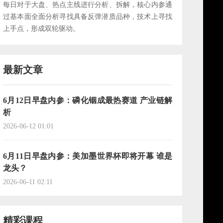
每日对于大盘、热点主线进行分析、拆解，核心内参通
过基本面全面分析寻找具备反弹潜质品种，技术上寻找
上手点，形成双轮驱动。
最新文章
6月12日早盘内参：磷化铟成最热赛道 产业链解
析
2026-06-12 01:01
6月11日早盘内参：美加墨世界杯即将开幕 谁是
龙头？
2026-06-11 02:11
精彩课程