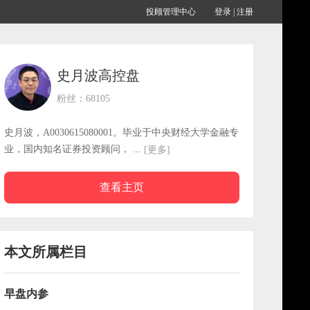
投顾管理中心
登录
|
注册
史月波高控盘
粉丝：68105
史月波，A0030615080001。毕业于中央财经大学金融专
业，国内知名证券投资顾问， ...
[更多]
查看主页
本文所属栏目
早盘内参