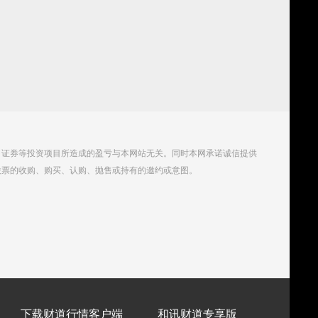
、证券等投资项目所造成的盈亏与本网站无关。同时本网承诺诚信提供
股票的收购、购买、认购、抛售或持有的邀约或意图。
下载财道行情客户端
和讯财道专享版