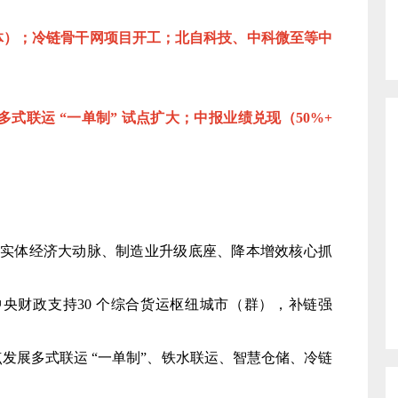
半导体）；冷链骨干网项目开工；北自科技、中科微至等中
多式联运 “一单制” 试点扩大；中报业绩兑现（50%+
定位为实体经济大动脉、制造业升级底座、降本增效核心抓
28 年，中央财政支持30 个综合货运枢纽城市（群），补链强
重点发展多式联运 “一单制”、铁水联运、智慧仓储、冷链