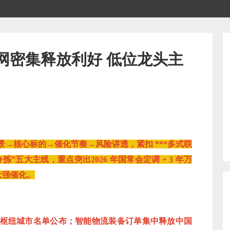
流网密集释放利好 低位龙头主
→核心标的→催化节奏→风险讲透，紧扣 **“多式联
递分拣”五大主线，重点突出2026 年国常会定调 + 3 年万
四大强催化。
货运枢纽城市名单公布；智能物流装备订单集中释放中国