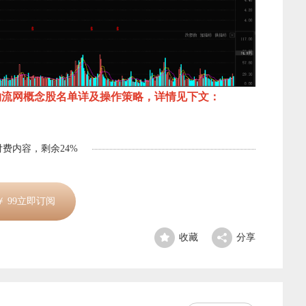
物流
网概
念股名单详及操作策略，详情见下文：
费内容，剩余24%
￥
99
立即订阅
收藏
分享