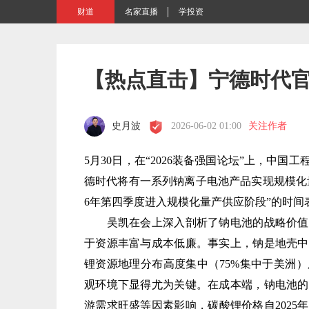
财道
名家直播
学投资
【热点直击】宁德时代
史月波
2026-06-02 01:00
关注作者
5月30日，在“2026装备强国论坛”上，中
德时代将有一系列钠离子电池产品实现规模化量
6年第四季度进入规模化量产供应阶段”的时
吴凯在会上深入剖析了钠电池的战略价值。
于资源丰富与成本低廉。事实上，钠是地壳中
锂资源地理分布高度集中（75%集中于美洲
观环境下显得尤为关键。在成本端，钠电池的
游需求旺盛等因素影响，碳酸锂价格自202