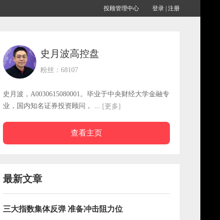
投顾管理中心
登录
|
注册
史月波高控盘
粉丝：68107
史月波，A0030615080001。毕业于中央财经大学金融专
业，国内知名证券投资顾问， ...
[更多]
查看主页
最新文章
三大指数集体反弹 准备冲击阻力位