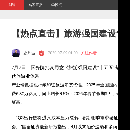
财道
名家直播
学投资
【热点直击】旅游强国建设“路
史月波
2026-07-09 01:00
关注作者
7月7日，国务院批复同意《旅游强国建设“十五五”规划
代旅游业体系。
产业端数据也持续印证旅游消费韧性。2025年全国国内出游人数
费6.30万亿元，同比增长9.5%；2026年春节假期9天，全国出游
新高
。
“Q3出行链将进入成本压力缓解+暑期旺季需求验证的关
会。”
国金证券
最新研报指出，4月以来油价波动和多雨天气