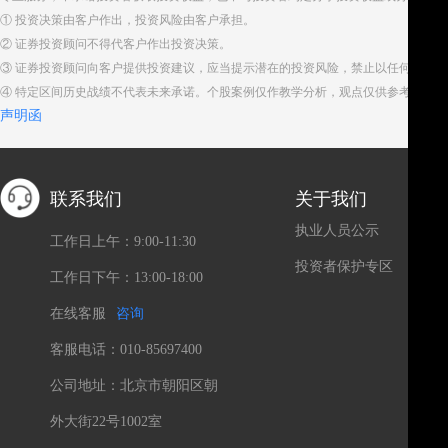
① 投资决策由客户作出，投资风险由客户承担。
② 证券投资顾问不得代客户作出投资决策。
③ 证券投资顾问向客户提供投资建议，应当提示潜在的投资风险，禁止以任何方式
④ 特定区间历史战绩不代表未来承诺。个股案例仅作教学分析，观点仅供参考。股
声明函
联系我们
关于我们
执业人员公示
工作日上午：9:00-11:30
投资者保护专区
工作日下午：13:00-18:00
在线客服
咨询
客服电话：010-85697400
公司地址：北京市朝阳区朝
外大街22号1002室