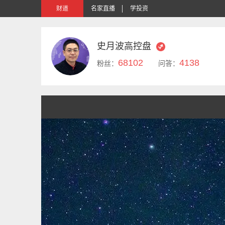
财道
名家直播
学投资
史月波高控盘
68102
4138
粉丝：
问答：