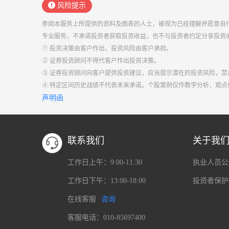
风险提示
参阅本服务上所提供的资料及图表的人士，被视为已经理解并愿意自
专业服务，不承诺投资者获取投资收益，也不与投资者约定分享投资
① 投资决策由客户作出，投资风险由客户承担。
② 证券投资顾问不得代客户作出投资决策。
③ 证券投资顾问向客户提供投资建议，应当提示潜在的投资风险，
④ 特定区间历史战绩不代表未来承诺。个股案例仅作教学分析，观
声明函
联系我们
关于我
工作日上午：9:00-11:30
执业人员公
工作日下午：13:00-18:00
投资者保护
在线客服
咨询
客服电话：010-85697400