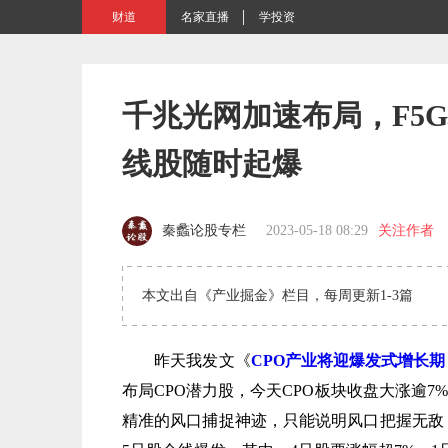
财道
名家直播
学投资
千兆光网加速布局，F5
线股随时起爆
秦蠡论股专栏
2023-05-18 08:29
关注作者
本文出自《产业掘金》栏目，每周更新1-3篇
昨天我发文《
CPO产业将迎爆发式增长
布局CPO潜力股，今天CPO板块收盘大涨逾
精准的风口捕捉神迹，只能说明风口把握无敌