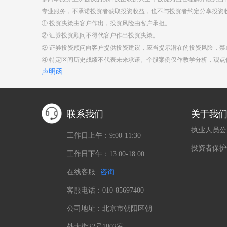
专业服务，不承诺投资者获取投资收益，也不与投资者约定分享投资
① 投资决策由客户作出，投资风险由客户承担。
② 证券投资顾问不得代客户作出投资决策。
③ 证券投资顾问向客户提供投资建议，应当提示潜在的投资风险，
④ 特定区间历史战绩不代表未来承诺。个股案例仅作教学分析，观
声明函
联系我们
关于我
执业人员公
工作日上午：9:00-11:30
投资者保护
工作日下午：13:00-18:00
在线客服
咨询
客服电话：010-85697400
公司地址：北京市朝阳区朝
外大街22号1002室