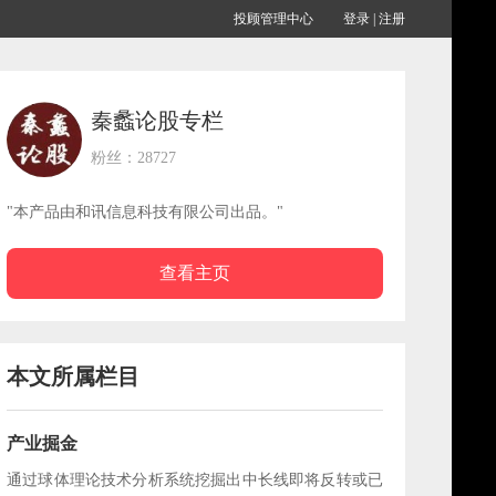
投顾管理中心
登录
|
注册
秦蠡论股专栏
粉丝：28727
"本产品由和讯信息科技有限公司出品。"
查看主页
本文所属栏目
产业掘金
通过球体理论技术分析系统挖掘出中长线即将反转或已