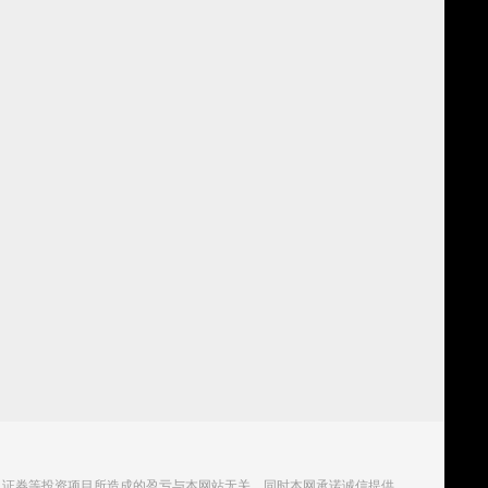
、证券等投资项目所造成的盈亏与本网站无关。同时本网承诺诚信提供