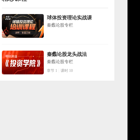
球体投资理论实战课
秦蠡论股专栏
秦蠡论股龙头战法
秦蠡论股专栏
章节 1
课时 10