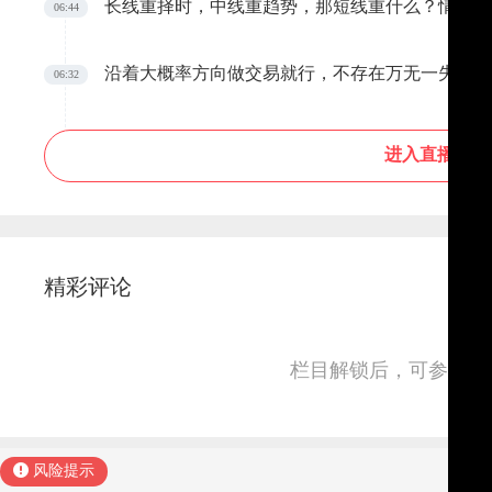
涨停，天通股份、江化微涨停，中船特气、广钢气
长线重择时，中线重趋势，那短线重什么？情绪
06:44
块午后走高，秋乐种业一度涨超20%，神农种业
表现低迷，传智教育、中公教育、凯文教育领跌板
沿着大概率方向做交易就行，不存在万无一失
06:32
谷、江淮汽车、众泰汽车、赛力斯跌幅居前。
进入直播间
精彩评论
栏目解锁后，可参与并
风险提示