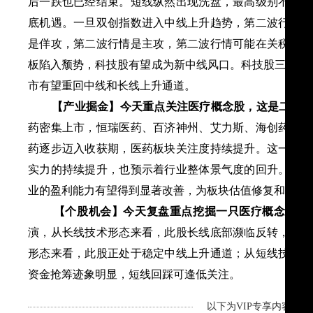
后一跌也已经结束。短线纵然出现洗盘，最高级别不会超
底机遇。一旦双创指数进入中线上升趋势，第二波行情即
是佯攻，第二波行情是主攻，第二波行情可能在关税战缓
板陷入颓势，科技股有望成为新中线风口。科技股三驾马车
市有望重回中线和长线上升通道。
【产业掘金】今天重点关注医疗概念股，这是二季度
药密集上市，恒瑞医药、百济神州、艾力斯、海创药业等
药逐步迈入收获期，医药板块关注度持续提升。这一系列
实力的持续提升，也预示着行业整体景气度的回升。随着
业的盈利能力有望得到显著改善，为板块估值修复和行情
【个股机会】今天复盘重点挖掘一只医疗概念股。
演，从长线技术形态来看，此股长线底部濒临反转，后市
形态来看，此股正处于稳定中线上升通道；从短线技术形
资金抢筹迹象明显，短线回踩可逢低关注。
以下为VIP专享内容，剩