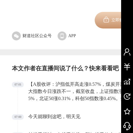
新用
立即解锁
财道社区公众号
APP
本文作者在直播间说了什么？快来看看吧
【A股收评：沪指低开高走涨0.57%，煤炭开采
07:01
大指数今日涨跌不一，截至收盘，上证指数涨0.57%
5%，北证50涨0.31%，科创50指数涨0.45%。全
元，全市场超2700只个股上涨。板块题材上，煤
元件、贵金属板块涨幅居前；教育、汽车整车、证
今天就聊到这吧，明天见
07:00
盘面上，煤炭开采加工板块午后进一步冲高，平煤
停，山煤国际、陕西黑猫、中煤能源涨幅居前。电子