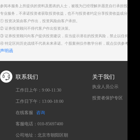
参阅本服务上所提供的资料及图表的人士，被视为已经理解并愿意自行承担投资服务
专业服务，不承诺投资者获取投资收益，也不与投资者约定分享投资收益或分担投资
① 投资决策由客户作出，投资风险由客户承担。
② 证券投资顾问不得代客户作出投资决策。
③ 证券投资顾问向客户提供投资建议，应当提示潜在的投资风险，禁止以任何方式
④ 特定区间历史战绩不代表未来承诺。个股案例仅作教学分析，观点仅供参考。股
声明函
联系我们
关于我们
执业人员公示
工作日上午：9:00-11:30
投资者保护专区
工作日下午：13:00-18:00
在线客服
咨询
客服电话：010-85697400
公司地址：北京市朝阳区朝