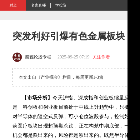
财道
名家直播
学投资
突发利好引爆有色金属板块 主
秦蠡论股专栏
2025-09-25 07:19
关注作者
本文出自《产业掘金》栏目，每周更新1-3篇
【市场分析】
今天沪指、深成指和创业板缩量反抽，
是，科创板和创业板目前处于中线上升趋势中，只要中线
对半导体的逼空式反弹，可小仓位波段参与，控制好仓位
药医疗板块出现超预期杀跌，正在构筑中期底部，一旦出
机会都是跌出来的，风险都是涨出来的。既然半导体持续