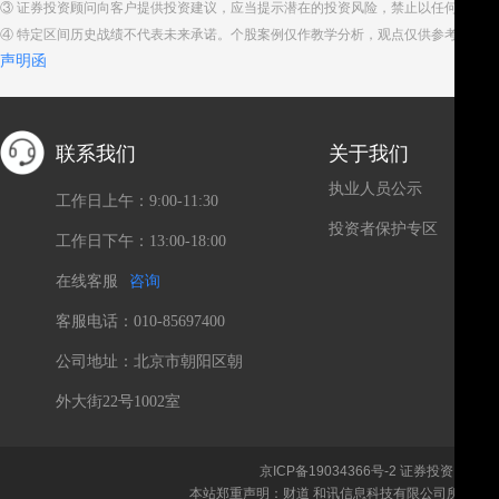
③ 证券投资顾问向客户提供投资建议，应当提示潜在的投资风险，禁止以任何方式
④ 特定区间历史战绩不代表未来承诺。个股案例仅作教学分析，观点仅供参考。股
声明函
联系我们
关于我们
执业人员公示
工作日上午：9:00-11:30
投资者保护专区
工作日下午：13:00-18:00
在线客服
咨询
客服电话：010-85697400
公司地址：北京市朝阳区朝
外大街22号1002室
京ICP备19034366号-2
证券投资咨询、
本站郑重声明：财道 和讯信息科技有限公司所载文