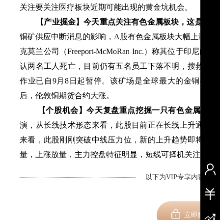
关注要关注医疗板块近期可能出现的黄金坑机会。
【产业掘金】
今天重点关注有色金属板块，这是三季
铜矿供应中断消息的影响，A股有色金属板块大幅上涨，
克莫兰公司（Freeport-McMoRan Inc.）称其位于印尼
认两名工人死亡，目前仍有五名员工下落不明，搜救仍在
作业已自9月8日起暂停。该矿场是全球最大的金铜矿之一
后，伦敦铜期货合约大涨。
【个股机会】
今天复盘重点挖掘一只
有色金属
股
。
演，从长线技术形态来看，此股目前正在长线上升通道，
来看，此股刚刚突破中线压力位，新的上升趋势即将开启
量，上涨放量，主力控盘特征明显，短线可择机关注。
以下为VIP专享内容，剩
新用
立即解锁