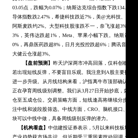
03.05点，跌幅为0.07%；纳斯达克综合指数下跌134.41点
导体指数跌2.47%，希捷科技跌近7%，美@光科技、应
阿斯麦跌约2%。大型科技股涨跌不一，奈飞涨超3%，
3%，英伟达跌超1%，Meta、苹果小幅下跌。纳斯达克
0%，再鼎医药跌超8%，日月光投控跌超6%；腾讯音乐涨
大健云仓涨超3%。
【盘前预测】
昨天沪深两市冲高回落，仅科创板缩量
若出现短线反弹，不要盲目乐观。我注意到A股主要指数
进一步升级。从月线结构来看，沪指离牛市顶部确认就差
正在孕育周线级别调整。我们从3月27日开始抄底，如今
仓至五成仓位。交易策略方面，短线逢高将继续分步减仓
注中线和波段股筛选。中线方面，CRO、脑机接口、半
块可以中线中做，具备周线级别反弹的潜力。
【机构看盘】
中信建投证券表示，5月以来科技板块因
产业趋势获市场共识。但近期受三重因素扰动回调：TMT