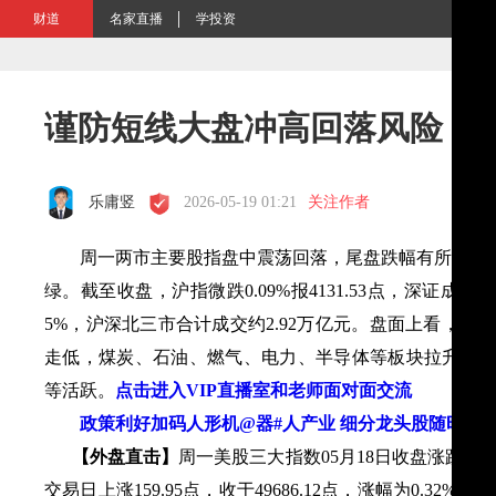
财道
名家直播
学投资
谨防短线大盘冲高回落风险 沪
乐庸竖
2026-05-19 01:21
关注作者
周一两市主要股指盘中震荡回落，尾盘跌幅有所收窄，
绿。截至收盘，沪指微跌0.09%报4131.53点，深证成指跌0
5%，沪深北三市合计成交约2.92万亿元。盘面上看，
走低，煤炭、石油、燃气、电力、半导体等板块拉升，存储
等活跃
。
点击进入VIP直播室和老师面对面交流
政策利好加码人形机@器#人产业 细分龙头股随时二
【外盘直击】
周一美股三大指数05月18日收盘涨跌
交易日上涨159.95点，收于49686.12点，涨幅为0.32%