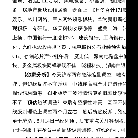
金属、石油加工贸易、风电设备、小金属、创新药、航
备、房地产板块跌幅居前。盘面上，6月份合计171款网
娱乐、冰川网络、巨人网络领涨板块。华为新麒麟芯片预
现积极，有研硅、华天科技收获涨停，盛美上海、沪硅产
上扬，中国银行一度涨超3%，建设银行、工商银行、农
化，光纤概念股再度下跌，杭电股份公布业绩预告后连续
CB、存储芯片产业链午后一度走低，深南电路盘中触及
块。贵金属板块同样表现不佳，晓程科技、湖南白银、招
【独家分析】
今天沪深两市继续缩量调整，唯有科创板
弹，但短线反弹不宜乐观，中线逢高减仓才是最佳策略。
周线结构隐患，创业板第三波行情结束的概率比较大。科
不了，预估短线调整结束后有望惯性冲高，甚至不排除再
线级别理论上调整两个月左右，然后筑底反弹，预估科创
至于沪指，5月14日已经见顶，后市重点关注科创板。交
止科创板正在孕育中的周线级别调整。短线的话，可火中