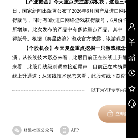
【产业掘金】
今天重点关注
游戏
板块
，这是三季度
日，国家新闻出版署公布了2026年6月国产及进口网络游
得版号，同时有8款进口网络游戏获得版号，6月份合计17
所增加。此次发布的产品中有多款重点产品。其中，腾讯
得版号。根据《奥星热浪》游戏官方披露，该游戏是一款“
【个股机会】
今天复盘重点挖掘一只
游戏
概念股
。
演，从长线技术形态来看，此股目前正在长线上升通道，
来看，此股月线级别调整接近尾声，目前正在构筑周线级
线上升通道；从短线技术形态来看，此股短线下跌缩量，
以下为VIP专享内容，剩
新用
立即解锁
财道社区公众号
APP