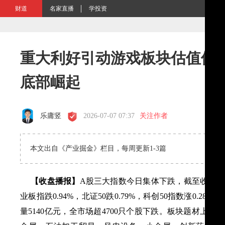
财道
名家直播
学投资
重大利好引动游戏板块估值修复
底部崛起
乐庸竖
2026-07-07 07:37
关注作者
本文出自《产业掘金》栏目，每周更新1-3篇
【收盘播报】
A股三大指数今日集体下跌，截至收盘，上证
业板指跌0.94%，北证50跌0.79%，科创50指数涨0.28
量5140亿元，全市场超4700只个股下跌。板块题材上