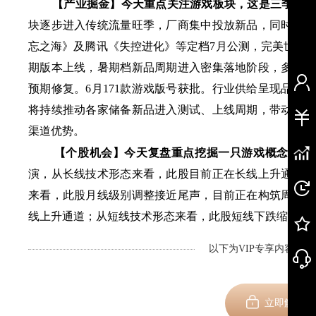
【产业掘金】
今天重点关注
游戏
板块
，这是三季度最
块逐步进入传统流量旺季，厂商集中投放新品，同时各家
忘之海》及腾讯《失控进化》等定档7月公测，完美世界
期版本上线，暑期档新品周期进入密集落地阶段，多款重
预期修复。6月171款游戏版号获批。行业供给呈现品类
将持续推动各家储备新品进入测试、上线周期，带动板块
渠道优势
。
【个股机会】
今天复盘重点挖掘一只
游戏
概念股
。
演，从长线技术形态来看，此股目前正在长线上升通道，
来看，此股月线级别调整接近尾声，目前正在构筑周线级
线上升通道；从短线技术形态来看，此股短线下跌缩量，
以下为VIP专享内容，剩
新用
立即解锁