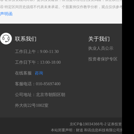
④ 特定区间历史战绩不代表未来承诺。个股案例仅作教学分析，观点仅供参考。股
声明函
联系我们
关于我们
执业人员公示
工作日上午：9:00-11:30
投资者保护专区
工作日下午：13:00-18:00
在线客服
咨询
客服电话：010-85697400
公司地址：北京市朝阳区朝
外大街22号1002室
京ICP备19034366号-2
证券投资咨询、
本站郑重声明：财道 和讯信息科技有限公司所载文