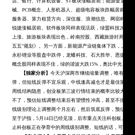
店、银行、计算机设备、ST板块涨幅居前；能源金属、
械、PCB概念、人形机器人、超级电容板块跌幅居前。盘
服务器、算力租赁方向，深信服、浪潮信息、网宿科技等
锐捷涨幅居前。软件板块同样表现活跃，绿盟科技20cm
上涨。旅游板块表现出色，岭南控股、西藏旅游封死涨停
五五”规划》。另一方面，新能源产业链集体下跌，上游
永杉锂业等股盘中跌停，龙蟠科技、石大胜华、恩捷股份
概念股同样表现不佳，绿的谐波大跌15%，奥比中光、昊
【独家分析】
今天沪深两市继续缩量调整，唯有科创板
弹，但短线反弹不宜乐观，中线逢高减仓才是最佳策略。
周线结构隐患，创业板第三波行情结束的概率比较大。科
不了，预估短线调整结束后有望惯性冲高，甚至不排除再
线级别理论上调整两个月左右，然后筑底反弹，预估科创
至于沪指，5月14日已经见顶，后市重点关注科创板。交
止科创板正在孕育中的周线级别调整。短线的话，可火中