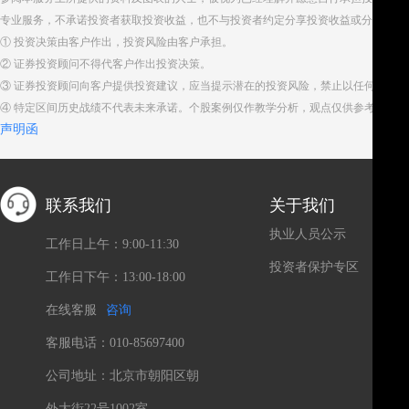
专业服务，不承诺投资者获取投资收益，也不与投资者约定分享投资收益或分担投资
① 投资决策由客户作出，投资风险由客户承担。
② 证券投资顾问不得代客户作出投资决策。
③ 证券投资顾问向客户提供投资建议，应当提示潜在的投资风险，禁止以任何方式
④ 特定区间历史战绩不代表未来承诺。个股案例仅作教学分析，观点仅供参考。股
声明函
联系我们
关于我们
执业人员公示
工作日上午：9:00-11:30
投资者保护专区
工作日下午：13:00-18:00
在线客服
咨询
客服电话：010-85697400
公司地址：北京市朝阳区朝
外大街22号1002室