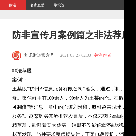
财道
名家直播
学投资
防非宣传月案例篇之非法荐股
和讯财道官方号
2021-05-27 02:03
关注作者
非法荐股
案例1:
王某以“杭州A信息服务有限公司”名义，通过手机、微信
群。微信群里有100余人，90余人为王某的托。在微信群
可翻倍”等消息，群中的托随之附和，吸引赵某眼球，并诱使
服务”。赵某购买其所推荐股票后，不仅未获取高回报，
精英群，能跟着某大佬买，短期不仅能解套还能发财。赵
赵某发现上当并要求赔偿损失时，王某电话停机，消失无