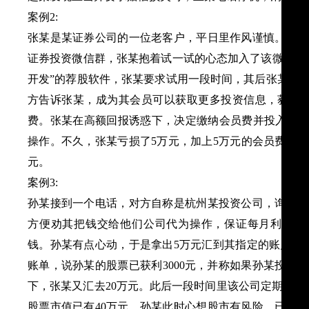
案例2:
张某是某证券公司的一位老客户，平日里作风谨慎。一日
证券投资微信群，张某抱着试一试的心态加入了该微信群
开发”的荐股软件，张某要求试用一段时间，其后张某通
方告诉张某，成为其会员可以获取更多投资信息，获得高
费。张某在高额回报诱惑下，决定缴纳会员费并投入30万
操作。不久，张某亏损了5万元，加上5万元的会员费，平
元。
案例3:
孙某接到一个电话，对方自称是杭州某投资公司，询问孙
方便劝其把钱交给他们公司代为操作，保证每月利润在5
钱。孙某有点心动，于是拿出5万元汇到其指定的账户。
账单，说孙某的股票已获利3000元，并称如果孙某投入
下，张某又汇去20万元。此后一段时间里该公司定期给孙
股票市值已有40万元。孙某此时心想股市有风险，已经