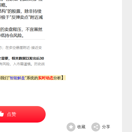
】
阅我们
"
智能解盘
"
系统的
实时动态
分析
点赞
收藏
分享