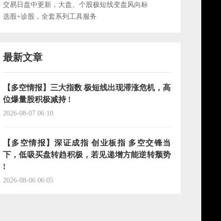
交易日盘中更新，大盘、个股极短线变盘风向标
选股+诊股，全套系列工具服务
最新文章
【多空情报】三大指数 极短线出现滞涨危机，高
位爆量股积极减持 !
2026-08-07 06:10
【多空情报】深证成指 创业板指 多空交锋当
下，低吸买盘转趋积极，若见递增方能逆转颓势
!
2026-08-06 06:05