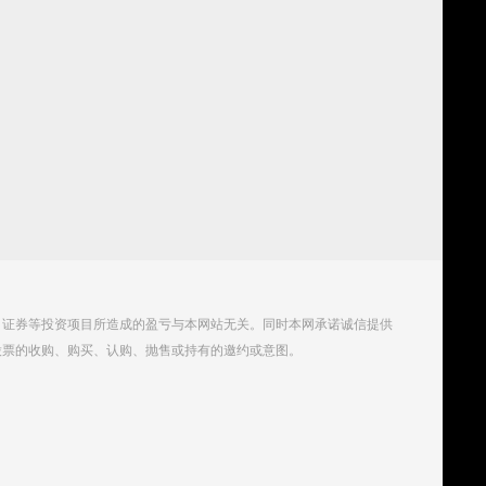
、证券等投资项目所造成的盈亏与本网站无关。同时本网承诺诚信提供
股票的收购、购买、认购、抛售或持有的邀约或意图。