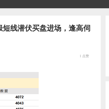
极短线潜伏买盘进场，逢高伺
1 点赞