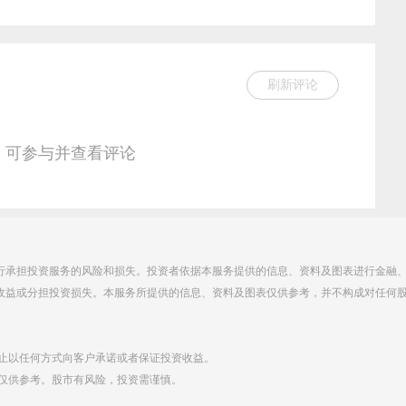
刷新评论
，可参与并查看评论
行承担投资服务的风险和损失。投资者依据本服务提供的信息、资料及图表进行金融
收益或分担投资损失。本服务所提供的信息、资料及图表仅供参考，并不构成对任何
禁止以任何方式向客户承诺或者保证投资收益。
点仅供参考。股市有风险，投资需谨慎。