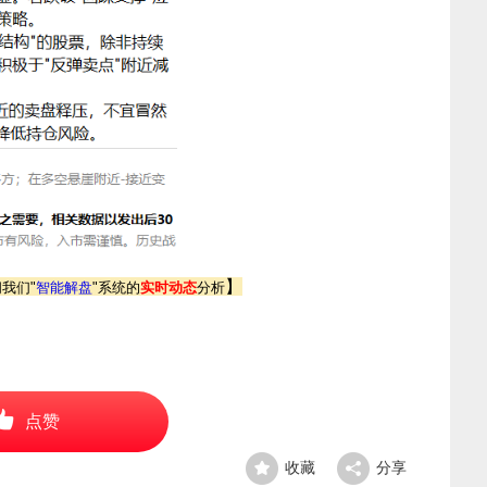
】
阅我们
"
智能解盘
"
系统的
实时动态
分析
点赞
收藏
分享