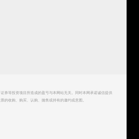
、证券等投资项目所造成的盈亏与本网站无关。同时本网承诺诚信提供
股票的收购、购买、认购、抛售或持有的邀约或意图。