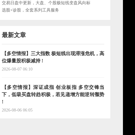
交易日盘中更新，大盘、个股极短线变盘风向标
选股+诊股，全套系列工具服务
最新文章
【多空情报】三大指数 极短线出现滞涨危机，高
位爆量股积极减持 !
2026-08-07 06:10
【多空情报】深证成指 创业板指 多空交锋当
下，低吸买盘转趋积极，若见递增方能逆转颓势
!
2026-08-06 06:05