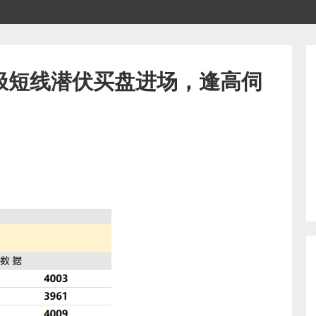
极短线潜伏买盘进场，逢高伺