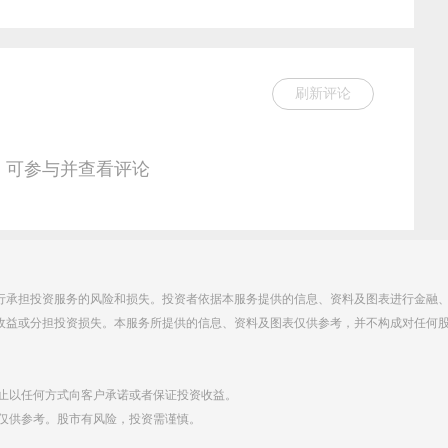
刷新评论
，可参与并查看评论
行承担投资服务的风险和损失。投资者依据本服务提供的信息、资料及图表进行金融
收益或分担投资损失。本服务所提供的信息、资料及图表仅供参考，并不构成对任何
禁止以任何方式向客户承诺或者保证投资收益。
点仅供参考。股市有风险，投资需谨慎。