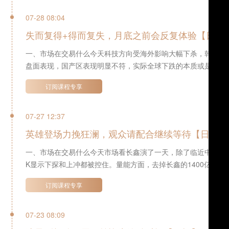
07-28 08:04
失而复得+得而复失，月底之前会反复体验【日报
一、市场在交易什么今天科技方向受海外影响大幅下杀，韩国跌
盘面表现，国产区表现明显不符，实际全球下跌的本质或是为7月3
订阅课程专享
07-27 12:37
英雄登场力挽狂澜，观众请配合继续等待【日报】
一、市场在交易什么今天市场看长鑫演了一天，除了临近中午一
K显示下探和上冲都被控住。量能方面，去掉长鑫的1400亿成交
订阅课程专享
07-23 08:09