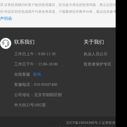
③ 证券投资顾问向客户提供投资建议，应当提示潜在的投资风险，禁止以任何方式
④ 特定区间历史战绩不代表未来承诺。个股案例仅作教学分析，观点仅供参考。股
声明函
联系我们
关于我们
工作日上午：9:00-11:30
执业人员公示
工作日下午：13:00-18:00
投资者保护专区
在线客服
咨询
客服电话：010-85697400
公司地址：北京市朝阳区朝
外大街22号1002室
京ICP备19034366号-2
证券投资咨询、