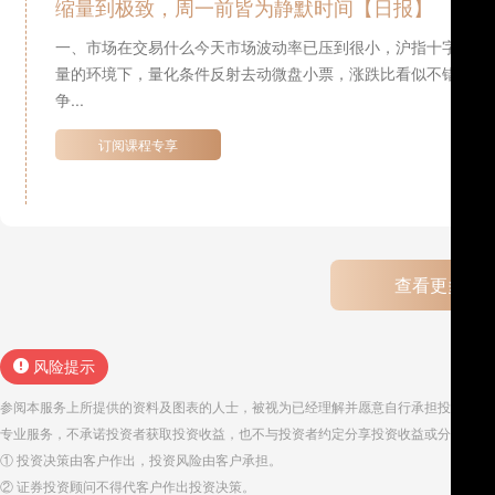
缩量到极致，周一前皆为静默时间【日报】
一、市场在交易什么今天市场波动率已压到很小，沪指十字星，
量的环境下，量化条件反射去动微盘小票，涨跌比看似不错但主
争...
订阅课程专享
查看更多
风险提示
参阅本服务上所提供的资料及图表的人士，被视为已经理解并愿意自行承担投资服务
专业服务，不承诺投资者获取投资收益，也不与投资者约定分享投资收益或分担投资
① 投资决策由客户作出，投资风险由客户承担。
② 证券投资顾问不得代客户作出投资决策。