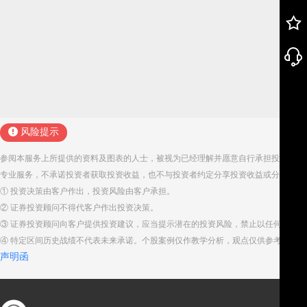
风险提示
参阅本服务上所提供的资料及图表的人士，被视为已经理解并愿意自行承担投资服务
专业服务，不承诺投资者获取投资收益，也不与投资者约定分享投资收益或分担投资
① 投资决策由客户作出，投资风险由客户承担。
② 证券投资顾问不得代客户作出投资决策。
③ 证券投资顾问向客户提供投资建议，应当提示潜在的投资风险，禁止以任何方式
④ 特定区间历史战绩不代表未来承诺。个股案例仅作教学分析，观点仅供参考。股
声明函