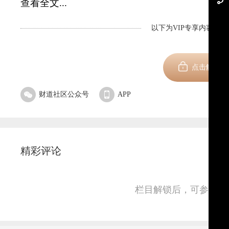
查看全文...
以下为VIP专享内容，剩
新用
点击解锁
财道社区公众号
APP
精彩评论
栏目解锁后，可参与并