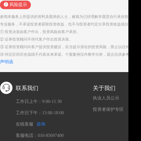
风险提示
参阅本服务上所提供的资料及图表的人士，被视为已经理解并愿意自行承担投资服务
专业服务，不承诺投资者获取投资收益，也不与投资者约定分享投资收益或分担投资
① 投资决策由客户作出，投资风险由客户承担。
② 证券投资顾问不得代客户作出投资决策。
③ 证券投资顾问向客户提供投资建议，应当提示潜在的投资风险，禁止以任何方式
④ 特定区间历史战绩不代表未来承诺。个股案例仅作教学分析，观点仅供参考。股
声明函
联系我们
关于我们
执业人员公示
工作日上午：9:00-11:30
投资者保护专区
工作日下午：13:00-18:00
在线客服
咨询
客服电话：010-85697400