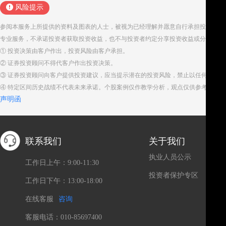
风险提示
参阅本服务上所提供的资料及图表的人士，被视为已经理解并愿意自行承担投资服务
专业服务，不承诺投资者获取投资收益，也不与投资者约定分享投资收益或分担投资
① 投资决策由客户作出，投资风险由客户承担。
② 证券投资顾问不得代客户作出投资决策。
③ 证券投资顾问向客户提供投资建议，应当提示潜在的投资风险，禁止以任何方式
④ 特定区间历史战绩不代表未来承诺。个股案例仅作教学分析，观点仅供参考。股
声明函
联系我们
关于我们
执业人员公示
工作日上午：9:00-11:30
投资者保护专区
工作日下午：13:00-18:00
在线客服
咨询
客服电话：010-85697400