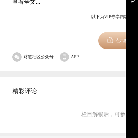
查看全文...
以下为VIP专享内容，剩
新用
点击解锁
财道社区公众号
APP
精彩评论
栏目解锁后，可参与并