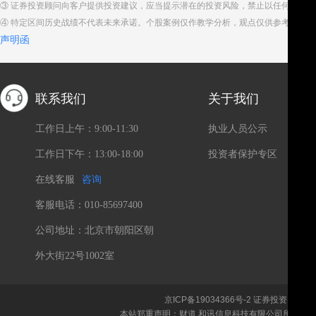
③ 证券投资顾问向客户提供投资建议，应当提示潜在的投资风险，禁止以任何方式
④ 特定区间历史战绩不代表未来承诺。个股案例仅作教学分析，观点仅供参考。股
声明函
联系我们
关于我们
工作日上午：9:00-11:30
执业人员公示
工作日下午：13:00-18:00
投资者保护专区
在线客服
咨询
客服电话：010-85697400
公司地址：北京市朝阳区朝
外大街22号1002室
京ICP备19034366号-2
证券投资咨询、
本站郑重声明：财道 和讯信息科技有限公司所载文