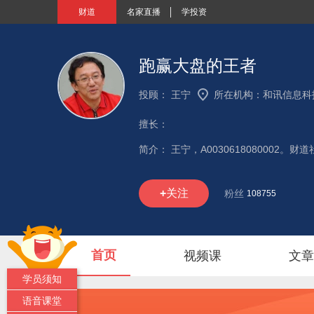
财道
名家直播
学投资
跑赢大盘的王者
投顾：
王宁
所在机构：
和讯信息科
擅长：
简介：
+
关注
粉丝
108755
首页
视频课
文章
学员须知
语音课堂