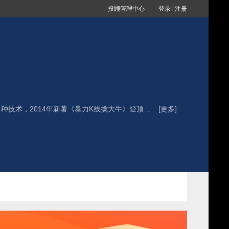
投顾管理中心
登录
|
注册
王宁，A0030618080002。财道社区首席财经博主，独创暴力K线擒牛、王者5,20操盘法则及龙出红海等多种技术，2014年新著《暴力K线擒大牛》登顶中国证券投资类图书畅销排行总榜，2009年获首届中国网民文化节博客大赛冠军,2008年获中国最受散户信赖的博主称号！炒股专著《暴力K线擒大牛》等畅销全国，广受认可！在和讯、搜狐、腾讯、赶牛、新浪等五大网站每个交易日进行股市现场直播！因无私的帮助，受到散户广泛爱戴，“王粉”数万！
[更多]