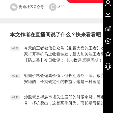
财道社区公众号
APP
本文作者在直播间说了什么？快来看看吧
今天的王者微信公众号【跑赢大盘的王者】收评大文
06:56
家打开手机马上收看转发，新人加关注王者微信公
【防走丢】今日收评：《8.6收评|反弹周期！》已
s://bbs.iwangzhe.com/forum.php?mod=viewthread&t
短期价格会偏离价值，但长期必然回归。放弃对短
06:49
安稳的、长期确定性的收益，这是一种智慧
炒股就是得趁市场关注度低的时候拿货，等市场关
05:48
号，择机卖出，这是高手所为。而长期亏损的股民