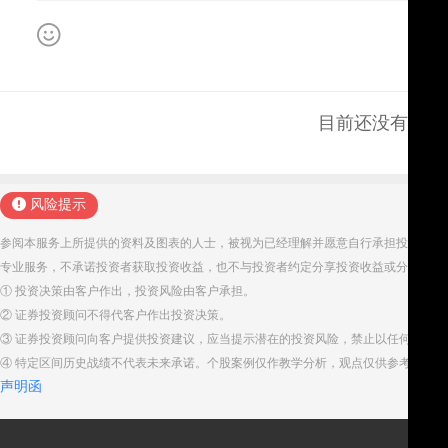
目前还没有评论
风险提示
参阅本服务上所提供的资料及图表的人士，被视为已经理解并愿意自行承担投资服务
专业服务，不承诺投资者获取投资收益，也不与投资者约定分享投资收益或分担投资
① 投资决策由客户作出，投资风险由客户承担。
② 证券投资顾问不得代客户作出投资决策。
③ 证券投资顾问向客户提供投资建议，应当提示潜在的投资风险，禁止以任何方式
④ 特定区间历史战绩不代表未来承诺。个股案例仅作教学分析，观点仅供参考。股
声明函