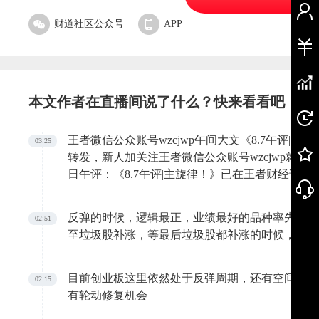
财道社区公众号
APP
本文作者在直播间说了什么？快来看看吧
王者微信公众账号wzcjwp午间大文《8.7午评|
03:25
转发，新人加关注王者微信公众账号wzcjwp就
日午评：《8.7午评|主旋律！》已在王者财经论坛同步发出，详
om/forum.php?mod=viewthread&tid=34715&extra=
反弹的时候，逻辑最正，业绩最好的品种率先企稳
02:51
至垃圾股补涨，等最后垃圾股都补涨的时候，反弹
目前创业板这里依然处于反弹周期，还有空间，绝
02:15
有轮动修复机会