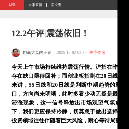
财道
名家直播
学投资
12.2午评|震荡依旧！
跑赢大盘的王者
2025-12-02 03:27
关注作者
今天上午市场持续维持震荡行情。沪指在昨天成
存在缺口亟待回补；而创业板指则在20日线与5
来讲，55日线和20日线是判断中期趋势的重
口，方向尚未明晰，此时多看少动无疑是最为
滞涨现象，这一信号释放出市场观望气氛愈发
下，我们更应保持冷静，切莫急于做出选择，
投资领域往往伴随着巨大风险，耐心等待局势明