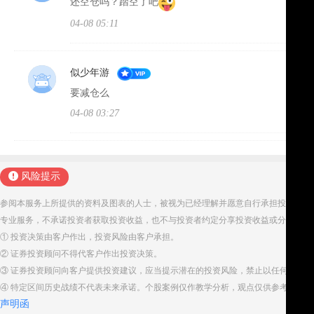
还空仓吗？踏空了吧
04-08 05:11
似少年游
要减仓么
04-08 03:27
风险提示
参阅本服务上所提供的资料及图表的人士，被视为已经理解并愿意自行承担投资服务
专业服务，不承诺投资者获取投资收益，也不与投资者约定分享投资收益或分担投资
① 投资决策由客户作出，投资风险由客户承担。
② 证券投资顾问不得代客户作出投资决策。
③ 证券投资顾问向客户提供投资建议，应当提示潜在的投资风险，禁止以任何方式
④ 特定区间历史战绩不代表未来承诺。个股案例仅作教学分析，观点仅供参考。股
声明函