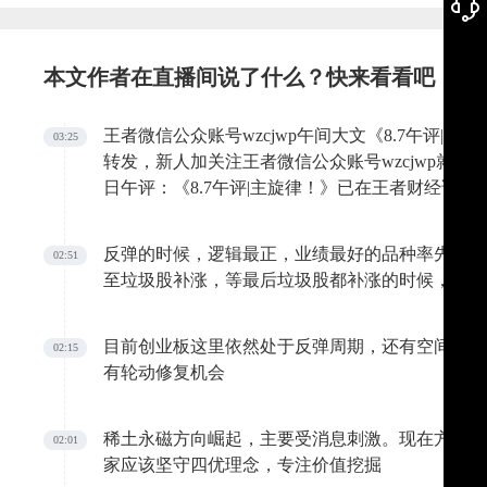
本文作者在直播间说了什么？快来看看吧
王者微信公众账号wzcjwp午间大文《8.7午评|
03:25
转发，新人加关注王者微信公众账号wzcjwp就
日午评：《8.7午评|主旋律！》已在王者财经论坛同步发出，详
om/forum.php?mod=viewthread&tid=34715&extra=
反弹的时候，逻辑最正，业绩最好的品种率先企稳
02:51
至垃圾股补涨，等最后垃圾股都补涨的时候，反弹
目前创业板这里依然处于反弹周期，还有空间，绝
02:15
有轮动修复机会
稀土永磁方向崛起，主要受消息刺激。现在方向太
02:01
家应该坚守四优理念，专注价值挖掘