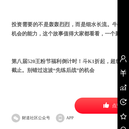
投资需要的不是轰轰烈烈，而是细水长流。牛市就
机会的能力
，这个故事值得大家都看看，
一个新兵
第八届520王粉节福利倒计时！斗K1折起，超级课程
截止。别错过这波“先练后战”的机会
点赞
财道社区公众号
APP