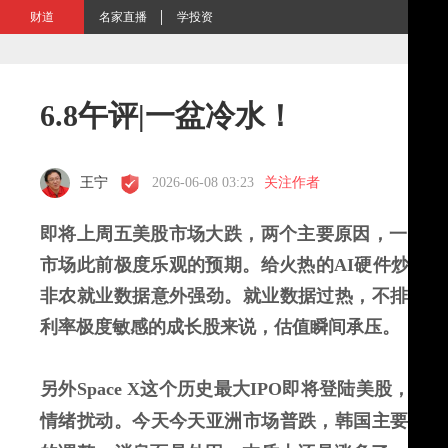
财道
名家直播
学投资
6.8午评|一盆冷水！
王宁
2026-06-08 03:23
关注作者
即将上周五美股市场大跌，两个主要原因，一个是
市场此前极度乐观的预期。
给火热的
AI
硬件炒作浇
非农就业数据意外强劲。就业数据过热，
不排除加
利率极度敏感的成长股来说，估值
瞬间承压。
另外
Space X
这个历史最大
IPO即将登陆美股
，加上
情绪扰动。今天今天亚洲市场普跌，韩国主要指数