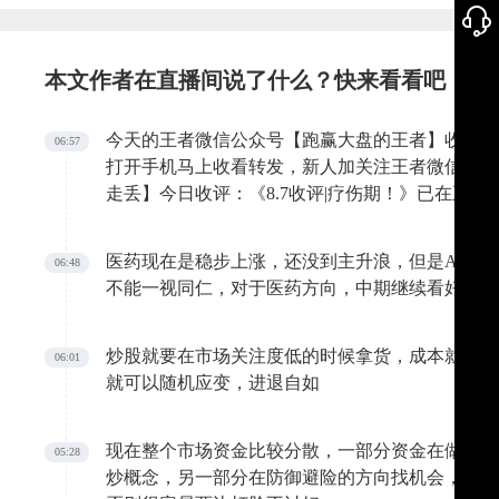
本文作者在直播间说了什么？快来看看吧
今天的王者微信公众号【跑赢大盘的王者】收评大文
06:57
打开手机马上收看转发，新人加关注王者微信公众
走丢】今日收评：《8.7收评|疗伤期！》已在王者财经论坛
wangzhe.com/forum.php?mod=viewthread&tid=34716
医药现在是稳步上涨，还没到主升浪，但是AI科
06:48
不能一视同仁，对于医药方向，中期继续看好，但
炒股就要在市场关注度低的时候拿货，成本就是王
06:01
就可以随机应变，进退自如
现在整个市场资金比较分散，一部分资金在做科技
05:28
炒概念，另一部分在防御避险的方向找机会，混战