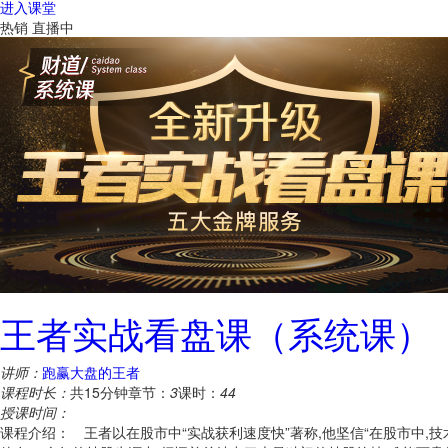
进入课堂
热销
直播中
王者实战看盘课（系统课）
讲师：
跑赢大盘的王者
课程时长：
共15分钟
章节：
3
课时：
44
授课时间：
课程介绍： 王者以在股市中“实战获利速度快”著称,他坚信“在股市中,