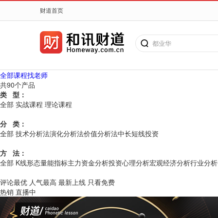
财道首页
都业华
全部课程
找老师
共
90
个产品
类 型：
全部
实战课程
理论课程
分 类：
搜老师、搜课程
全部
技术分析法
演化分析法
价值分析法
中长短线投资
方 法：
全部
K线
形态
量能
指标
主力资金分析
投资心理分析
宏观经济分析
行业分析
评论最优
人气最高
最新上线
只看免费
热销
直播中