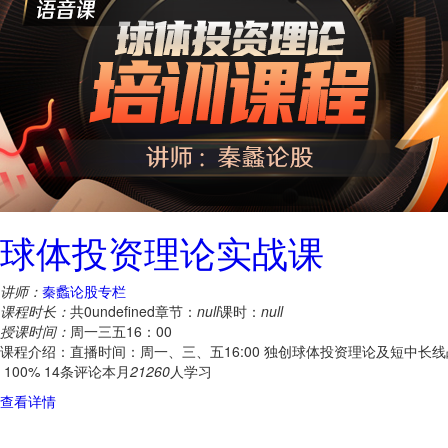
球体投资理论实战课
讲师：
秦蠡论股专栏
课程时长：
共0undefined
章节：
null
课时：
null
授课时间：
周一三五16：00
课程介绍：直播时间：周一、三、五16:00 独创球体投资理论及短中
100%
14条评论
本月
21260
人学习
查看详情