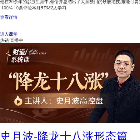
他在20余年的炒股生涯中,领悟并总结出了大量独门的炒股绝技,难能可贵
100%
10条评论
本月
57082
人学习
查看详情
进入课堂
热销
直播中
史月波-降龙十八涨形态篇