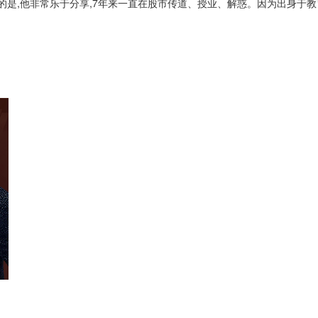
的是,他非常乐于分享,7年来一直在股市传道、授业、解惑。因为出身于教