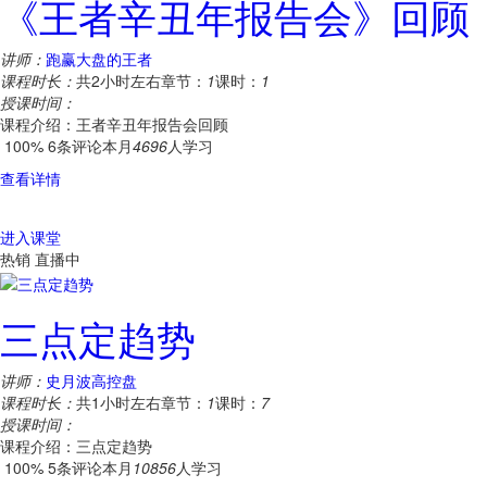
《王者辛丑年报告会》回顾
讲师：
跑赢大盘的王者
课程时长：
共2小时左右
章节：
1
课时：
1
授课时间：
课程介绍：王者辛丑年报告会回顾
100%
6条评论
本月
4696
人学习
查看详情
进入课堂
热销
直播中
三点定趋势
讲师：
史月波高控盘
课程时长：
共1小时左右
章节：
1
课时：
7
授课时间：
课程介绍：三点定趋势
100%
5条评论
本月
10856
人学习