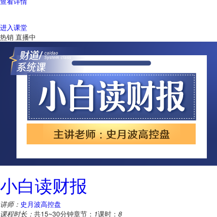
查看详情
进入课堂
热销
直播中
小白读财报
讲师：
史月波高控盘
课程时长：
共15~30分钟
章节：
1
课时：
8