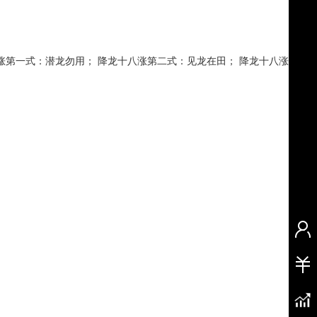
涨第一式：潜龙勿用； 降龙十八涨第二式：见龙在田； 降龙十八涨第三