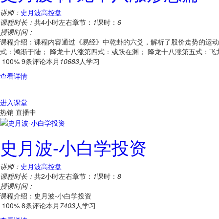
讲师：
史月波高控盘
课程时长：
共4小时左右
章节：
1
课时：
6
授课时间：
课程介绍：课程内容通过《易经》中乾卦的六爻，解析了股价走势的运动
式：鸿渐于陆； 降龙十八涨第四式：或跃在渊； 降龙十八涨第五式：飞
100%
9条评论
本月
10683
人学习
查看详情
进入课堂
热销
直播中
史月波-小白学投资
讲师：
史月波高控盘
课程时长：
共2小时左右
章节：
1
课时：
8
授课时间：
课程介绍：史月波-小白学投资
100%
8条评论
本月
7403
人学习