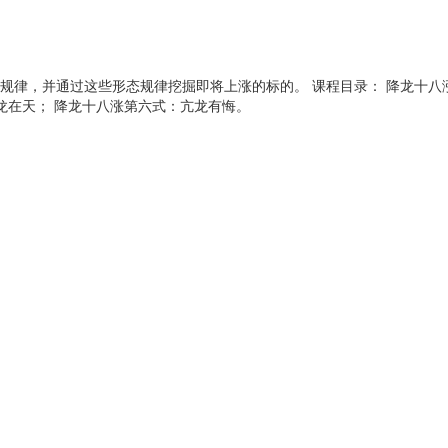
规律，并通过这些形态规律挖掘即将上涨的标的。 课程目录： 降龙十八
龙在天； 降龙十八涨第六式：亢龙有悔。