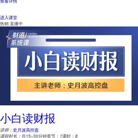
查看详情
进入课堂
热销
直播中
小白读财报
讲师：
史月波高控盘
课程时长：
共15~30分钟
章节：
1
课时：
8