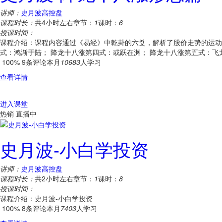
讲师：
史月波高控盘
课程时长：
共4小时左右
章节：
1
课时：
6
授课时间：
课程介绍：课程内容通过《易经》中乾卦的六爻，解析了股价走势的运动
式：鸿渐于陆； 降龙十八涨第四式：或跃在渊； 降龙十八涨第五式：飞
100%
9条评论
本月
10683
人学习
查看详情
进入课堂
热销
直播中
史月波-小白学投资
讲师：
史月波高控盘
课程时长：
共2小时左右
章节：
1
课时：
8
授课时间：
课程介绍：史月波-小白学投资
100%
8条评论
本月
7403
人学习