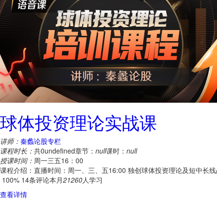
球体投资理论实战课
讲师：
秦蠡论股专栏
课程时长：
共0undefined
章节：
null
课时：
null
授课时间：
周一三五16：00
课程介绍：直播时间：周一、三、五16:00 独创球体投资理论及短中
100%
14条评论
本月
21260
人学习
查看详情