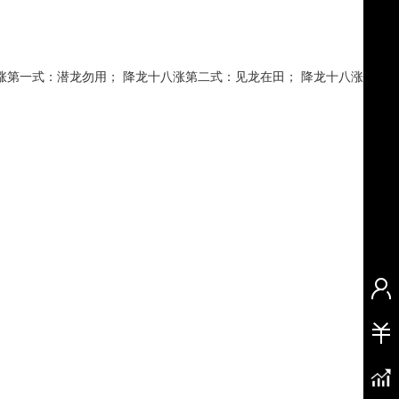
涨第一式：潜龙勿用； 降龙十八涨第二式：见龙在田； 降龙十八涨第三