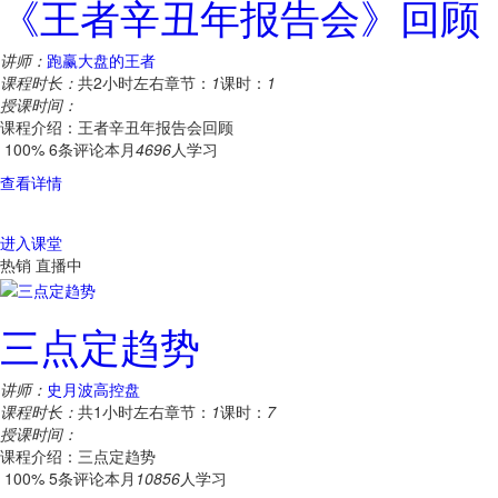
《王者辛丑年报告会》回顾
讲师：
跑赢大盘的王者
课程时长：
共2小时左右
章节：
1
课时：
1
授课时间：
课程介绍：王者辛丑年报告会回顾
100%
6条评论
本月
4696
人学习
查看详情
进入课堂
热销
直播中
三点定趋势
讲师：
史月波高控盘
课程时长：
共1小时左右
章节：
1
课时：
7
授课时间：
课程介绍：三点定趋势
100%
5条评论
本月
10856
人学习