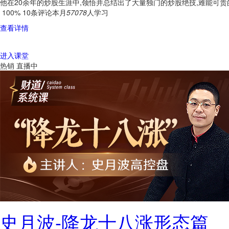
他在20余年的炒股生涯中,领悟并总结出了大量独门的炒股绝技,难能可贵
100%
10条评论
本月
57078
人学习
查看详情
进入课堂
热销
直播中
史月波-降龙十八涨形态篇