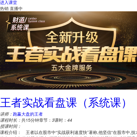
进入课堂
热销
直播中
王者实战看盘课（系统课）
讲师：
跑赢大盘的王者
课程时长：
共15分钟
章节：
3
课时：
44
授课时间：
课程介绍： 王者以在股市中“实战获利速度快”著称,他坚信“在股市中,