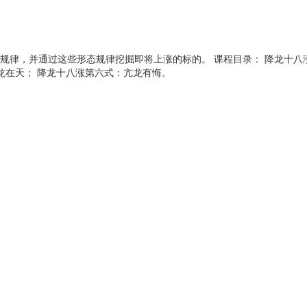
规律，并通过这些形态规律挖掘即将上涨的标的。 课程目录： 降龙十八
龙在天； 降龙十八涨第六式：亢龙有悔。