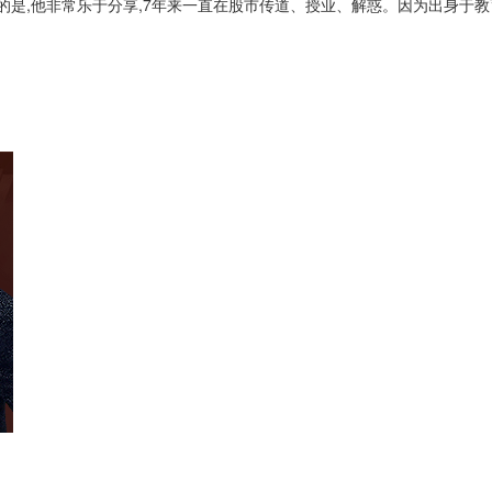
的是,他非常乐于分享,7年来一直在股市传道、授业、解惑。因为出身于教