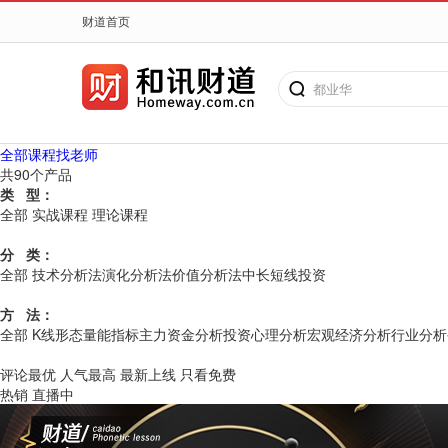
财道首页
都业华
全部课程
找老师
共
90
个产品
类 型：
全部
实战课程
理论课程
分 类：
搜老师、搜课程
全部
技术分析法
演化分析法
价值分析法
中长短线投资
方 法：
全部
K线
形态
量能
指标
主力资金分析
投资心理分析
宏观经济分析
行业分析
评论最优
人气最高
最新上线
只看免费
热销
直播中