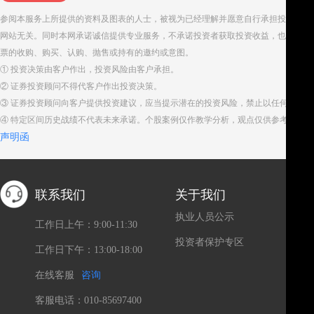
参阅本服务上所提供的资料及图表的人士，被视为已经理解并愿意自行承担投资服务
网站无关。同时本网承诺诚信提供专业服务，不承诺投资者获取投资收益，也不与投
票的收购、购买、认购、抛售或持有的邀约或意图。
① 投资决策由客户作出，投资风险由客户承担。
② 证券投资顾问不得代客户作出投资决策。
③ 证券投资顾问向客户提供投资建议，应当提示潜在的投资风险，禁止以任何方式
④ 特定区间历史战绩不代表未来承诺。个股案例仅作教学分析，观点仅供参考。股
声明函
联系我们
关于我们
关
执业人员公示
工作日上午：9:00-11:30
投资者保护专区
工作日下午：13:00-18:00
在线客服
咨询
客服电话：010-85697400