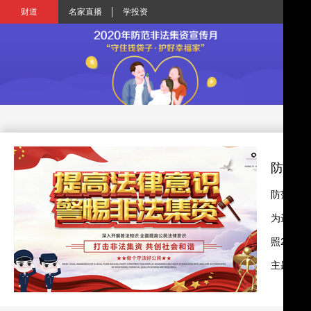
财道
名家直播
学投资
防范非
防范非法
为进一步
照202
主题的防