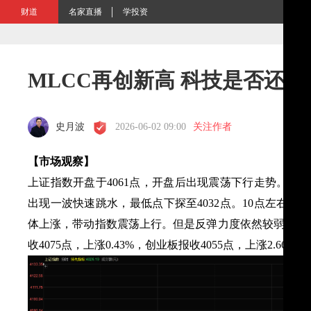
财道
名家直播
学投资
MLCC再创新高 科技是否还
史月波
2026-06-02 09:00
关注作者
【
市场
观察】
上证指数开盘于
4061点，开盘后出现震荡下行走势。白
出现一波快速跳水，最低点下探至4032点。10点左右
体上涨，带动指数震荡上行。但是反弹力度依然较弱，最
收4075点，上涨0.43%，创业板报收4055点，上涨2.66%。