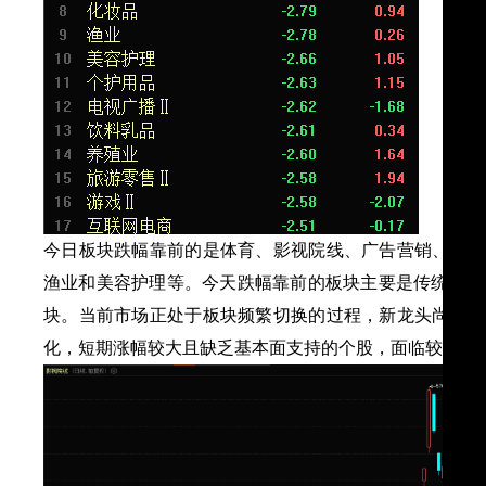
今日板块跌幅靠前的是体育、影视院线、广告营销、传媒
渔业和美容护理等。今天跌幅靠前的板块主要是传统
TM
块。当前市场正处于板块频繁切换的过程，新龙头尚未确
化，短期涨幅较大且缺乏基本面支持的个股，面临较大调