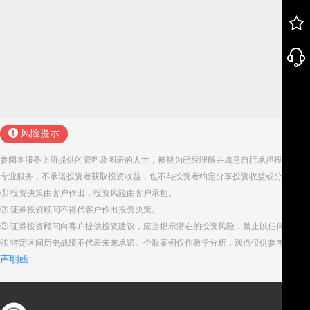
风险提示
参阅本服务上所提供的资料及图表的人士，被视为已经理解并愿意自行承担投资服务
专业服务，不承诺投资者获取投资收益，也不与投资者约定分享投资收益或分担投资
① 投资决策由客户作出，投资风险由客户承担。
② 证券投资顾问不得代客户作出投资决策。
③ 证券投资顾问向客户提供投资建议，应当提示潜在的投资风险，禁止以任何方式
④ 特定区间历史战绩不代表未来承诺。个股案例仅作教学分析，观点仅供参考。股
声明函