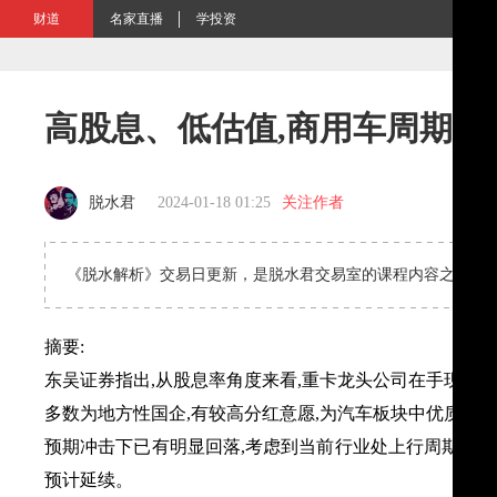
财道
名家直播
学投资
高股息、低估值,商用车周期复
脱水君
2024-01-18 01:25
关注作者
《脱水解析》交易日更新，是脱水君交易室的课程内容之一，
摘要
:
东吴证券指出
,
从股息率角度来看
,
重卡龙头公司在手现金充
多数为地方性国企
,
有较高分红意愿
,
为汽车板块中优质的高
预期冲击下已有明显回落
,
考虑到当前行业处上行周期
,
龙
预计延续。