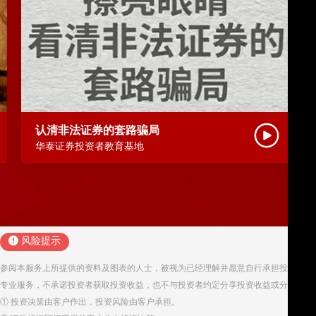
先要考虑的，要保护自身的资金安全，一是要选择合法的
交易规则，尤其要关注资金的存管保管制度，一般来说由
，资金相对安全，如果没有集中清算，至少保证资金的银
并不足以保证资金安全），如果没有资金的第三方存管监
认清非法证券的套路骗局
资者就应当对资金安全保持合理的怀疑；三是投资者需要
华泰证券投资者教育基地
顾问、理财顾问保管，避免出现资金被窃取的现象发生，
取或者盗取的，要立即向公安机关和交易场所监管机关报
风险提示
参阅本服务上所提供的资料及图表的人士，被视为已经理解并愿意自行承担投资服务
专业服务，不承诺投资者获取投资收益，也不与投资者约定分享投资收益或分担投资
① 投资决策由客户作出，投资风险由客户承担。
哪些信息，该如何查询？