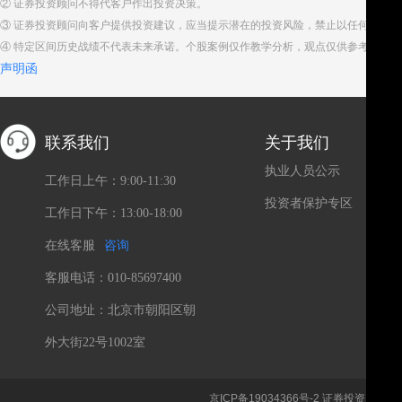
② 证券投资顾问不得代客户作出投资决策。
③ 证券投资顾问向客户提供投资建议，应当提示潜在的投资风险，禁止以任何方式
④ 特定区间历史战绩不代表未来承诺。个股案例仅作教学分析，观点仅供参考。股
声明函
的发展战略、法定信息披露及其说明、公司依法可以披露
司的其他相关信息。投资者欲了解上市公司的信息，应当
所谓“内幕消息”等资讯应谨慎对待，切勿盲听盲从。投资
联系我们
关于我们
上海证券报》、《证券时报》、《证券日报》、《金融时
执业人员公示
工作日上午：9:00-11:30
网等，或通过投资者互动平台对话上市公司获取信息。
投资者保护专区
工作日下午：13:00-18:00
在线客服
咨询
客服电话：010-85697400
公司地址：北京市朝阳区朝
外大街22号1002室
期货资金的配资广告，声称投入1万元便可使用5－10
京ICP备19034366号-2
证券投资咨询、