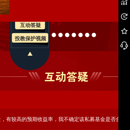
案例解读
法犯罪活动，严重干扰正常的经济金融秩序，破坏社会和
诺收益等手段，以各种形式作掩护，引诱投资者上当受骗
互动答疑
投资者损失难以追回。需要注意的是，投资者参与非法证
投教保护视频
构和非法金融业务活动取缔办法》第18条规定，“因参与
券期货活动，将面临“责任自负，损失自担”的结果。在网
相信任何陌生人给你推荐的外汇、期权平台。这些不法的
正规的投资渠道，擦亮眼睛，全方位预防骗局，提高警惕
金，有较高的预期收益率，我不确定该私募基金是否合法